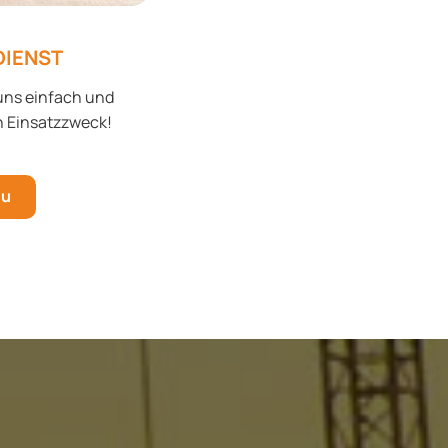
DIENST
uns einfach und
n Einsatzzweck!
zu