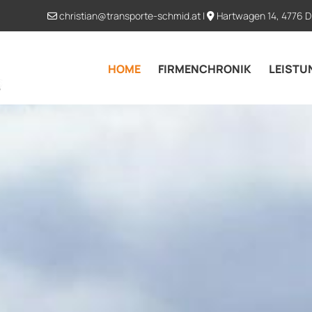
christian@transporte-schmid.at
|
Hartwagen 14, 4776 D


HOME
FIRMENCHRONIK
LEISTU