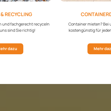
 & RECYCLING
CONTAINER
n und fachgerecht recyceln
Container mieten? Bei 
uns sind Sie richtig!
kostengünstig für jede
ehr dazu
Mehr da