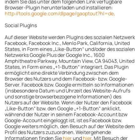
indem Sie das unter dem folgenden Link verfügbare
Browser-Plugin herunterladen und installieren:
http://tools.google.com/dlpage/gaoptout?hl=de
.
Social PlugIns
Auf dieser Website werden PlugIns des sozialen Netzwerk
Facebook, Facebook Inc., Menlo Park, California, United
States, in Form eines „Like-Button“ und/oder des sozialen
Netzwerks Google Plus der Google Inc., 1600
Amphitheatre Parkway, Mountain View, CA 94043, United
States, in Form eines „+1-Button“ integriert. Das Plugin
ermöglicht eine direkte Verbindung zwischen dem
Browser des Nutzers und dem Facebook- bzw. Google-
Server. Facebook bzw. Google ermitteln so Informationen
(insbesondere Datum und Uhrzeit des Website-Aufrufs
und sonstige browserbezogene Informationen) des
Nutzers auf der Website. Wenn der Nutzer den Facebook
„Like-Button“ bzw. den Google „+1-Button“ anklickt,
während der Nutzer in seinem Facebook-Account bzw
Google-Account eingeloggt ist, ist es Facebook bzw.
Google weiters möglich, den Besuch auf der Website dem
Profil des Nutzers zuzuordnen. Weitergehende
Informationen finden Sie
hier
und
hier
. Mit Besuch der