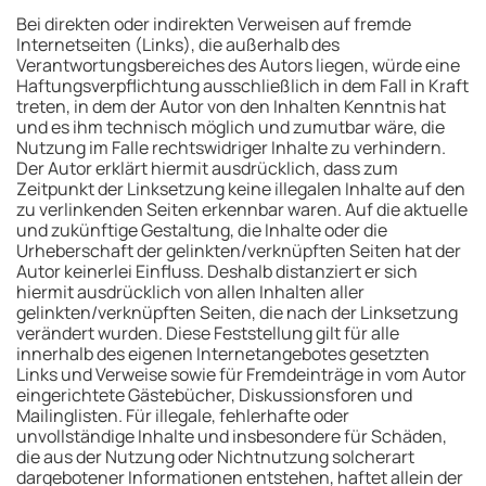
Bei direkten oder indirekten Verweisen auf fremde
Internetseiten (Links), die außerhalb des
Verantwortungsbereiches des Autors liegen, würde eine
Haftungsverpflichtung ausschließlich in dem Fall in Kraft
treten, in dem der Autor von den Inhalten Kenntnis hat
und es ihm technisch möglich und zumutbar wäre, die
Nutzung im Falle rechtswidriger Inhalte zu verhindern.
Der Autor erklärt hiermit ausdrücklich, dass zum
Zeitpunkt der Linksetzung keine illegalen Inhalte auf den
zu verlinkenden Seiten erkennbar waren. Auf die aktuelle
und zukünftige Gestaltung, die Inhalte oder die
Urheberschaft der gelinkten/verknüpften Seiten hat der
Autor keinerlei Einfluss. Deshalb distanziert er sich
hiermit ausdrücklich von allen Inhalten aller
gelinkten/verknüpften Seiten, die nach der Linksetzung
verändert wurden. Diese Feststellung gilt für alle
innerhalb des eigenen Internetangebotes gesetzten
Links und Verweise sowie für Fremdeinträge in vom Autor
eingerichtete Gästebücher, Diskussionsforen und
Mailinglisten. Für illegale, fehlerhafte oder
unvollständige Inhalte und insbesondere für Schäden,
die aus der Nutzung oder Nichtnutzung solcherart
dargebotener Informationen entstehen, haftet allein der